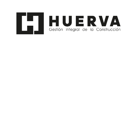
PROXIMAMENTE........
:
:
:
000
00
00
00
Día
Hrs
Min
Seg
Contacto