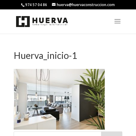
974 57 04 86
huerva@huervaconstruccion.com
Huerva_inicio-1