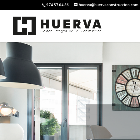
974 57 04 86
huerva@huervaconstruccion.com