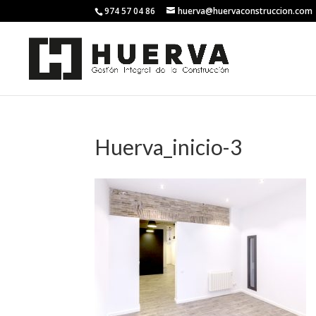
974 57 04 86
huerva@huervaconstruccion.com
Huerva_inicio-3