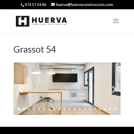
974 57 04 86
huerva@huervaconstruccion.com
Grassot 54