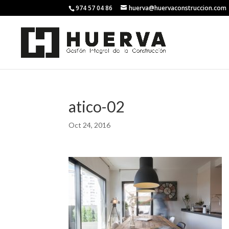
974 57 04 86
huerva@huervaconstruccion.com
atico-02
Oct 24, 2016