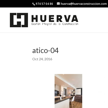
974 57 04 86
huerva@huervaconstruccion.com
atico-04
Oct 24, 2016