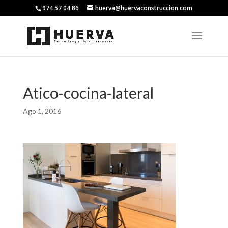
974 57 04 86
huerva@huervaconstruccion.com
Atico-cocina-lateral
Ago 1, 2016