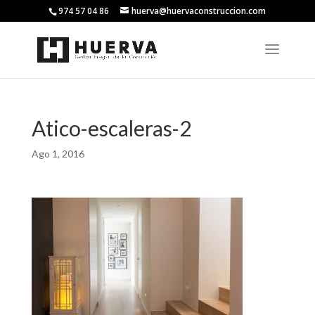
974 57 04 86
huerva@huervaconstruccion.com
Atico-escaleras-2
Ago 1, 2016