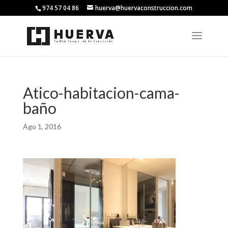
974 57 04 86
huerva@huervaconstruccion.com
Atico-habitacion-cama-
baño
Ago 1, 2016