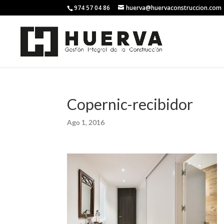
974 57 04 86
huerva@huervaconstruccion.com
Copernic-recibidor
Ago 1, 2016