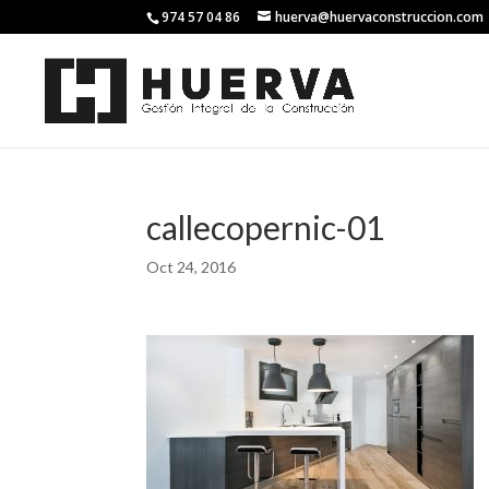
974 57 04 86
huerva@huervaconstruccion.com
callecopernic-01
Oct 24, 2016