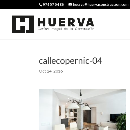
974 57 04 86
huerva@huervaconstruccion.com
callecopernic-04
Oct 24, 2016