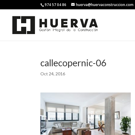
974 57 04 86
huerva@huervaconstruccion.com
callecopernic-06
Oct 24, 2016