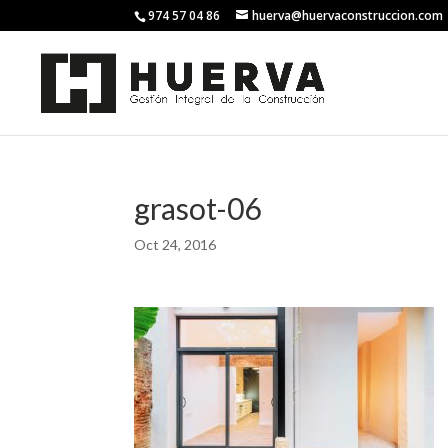
974 57 04 86
huerva@huervaconstruccion.com
grasot-06
Oct 24, 2016