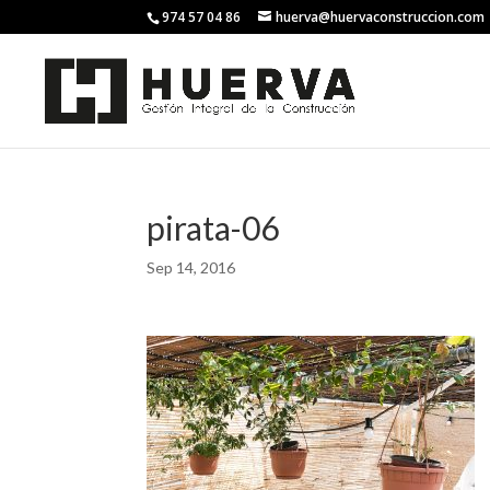
974 57 04 86
huerva@huervaconstruccion.com
pirata-06
Sep 14, 2016