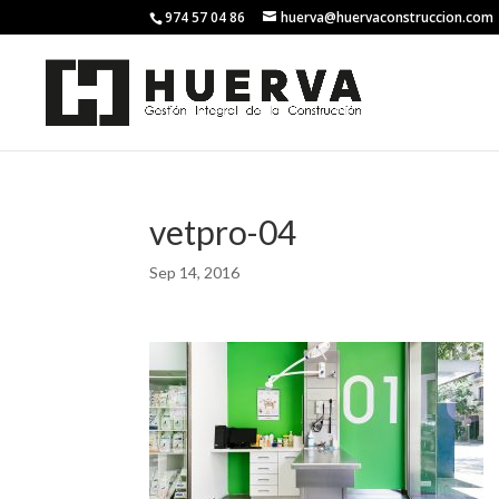
974 57 04 86
huerva@huervaconstruccion.com
vetpro-04
Sep 14, 2016